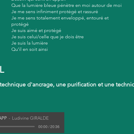
ntes liées à des entités, à des actes de magie, à des év
Que la lumière bleue pénètre en moi autour de moi
Je me sens infiniment protégé et rassuré
mémoires ancestrales, que toutes ces mémoires soient main
Je me sens totalement enveloppé, entouré et
protégé
à des entités, à des énergies nocives, aux forces du mal, 
Je suis aimé et protégé
Je suis celui/celle que je dois être
 moi soient maintenant totalement coupés.

Je suis la lumière
Qu’il en soit ainsi
ous les actes de sorcellerie, d’envoutement, de malédictio
re et de quelque origine qu'ils soient, qui ont été volonta
L
ntellement, ou qui m'ont atteint à travers des tiers, à trave
s soient maintenant détruits, dissous ou désactivés.

 technique d'ancrage, une purification et une techn
orps énergétiques soit maintenant minutieusement contrôlé
nt recentré, autour de mon corps physique, équilibré et h
lages et déformations soient supprimés et corrigés, que le
APP
Ludivine GIRALDE
s fuites d'énergie colmatées, que toutes les brèches, déchir
rronés soient corrigés et réparés.

00:00 / 20:36