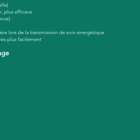
lle)
, plus efficace
ance)
ière lors de la transmission de soin énergétique
ves plus facilement
rage