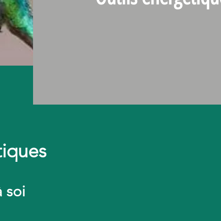
tiques
à soi