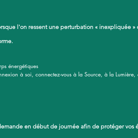
lorsque l'on ressent une perturbation « inexpliquée »
orme.
ps énergétiques

nexion à soi, connectez-vous à la Source, à la Lumière, 
 en ma faveur.

les forces de Lumière et tous les Esprits Supérieurs bien
ue et énergétiques.

 demande en début de journée afin de protéger vos é
ère, aux guides célestes, aux êtres ascensionnés avec l'a