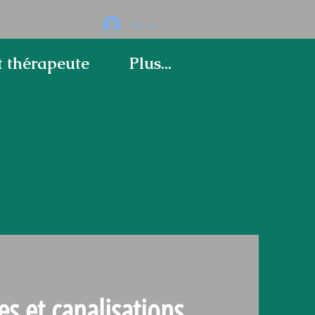
Se connecter
thérapeute
Plus...
es et canalisations