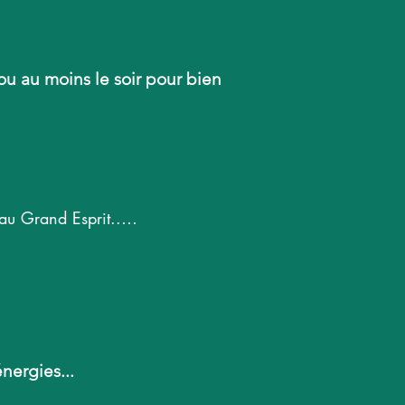
 ou au moins le soir pour bien
au Grand Esprit..

veillants concernés pour un 
nergies...
ide des hiérarchies 