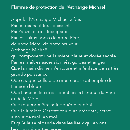
erre et de la Force Christique, ainsi que tous les Esprits S
Flamme de protection de l'Archange Michaël
ns, des Elfes et de tous les Esprits de la nature inclus, de
it procédé au nettoyage total et à la purification complète
Appeler l'Archange Michaël 3 fois
ra et de tous les plans de mon être.

Par le très-haut tout-puissant
Par Yahvé le trois fois grand
Par les saints noms de notre Père,
tés négatives et nuisibles humaines ou non humaines, tout
de notre Mère, de notre sauveur
ns, toutes les entités magiques néfastes, quelque soit leur o
Archange Michaël
qui composent une Lumière bleue et dorée sacrée
, tous les parasites externes ou internes, tous les kystes et o
Par les maîtres ascensionnés, guides et anges
 formes-pensées et émotions négatives, qui se trouvent actu
Que la main divine m'entoure et m'enlace de sa très
es et mon aura soient maintenant totalement et définitivem
grande puissance
Que chaque cellule de mon corps soit emplie de
Lumière bleue
Que l'âme et le corps soient liés à l'amour du Père
peuvent ou ne doivent pas être détruites, qu'elles soient él
et de la Mère,
 et que tous les esprits malveillants soient éloignés de moi
Que tout mon être soit protégé et béni
Que la lumière Or reste toujours présente, active
autour de moi, en moi
 obstacle à la Lumière soient maintenant définitivement éli
Et qu'elle se répande dans les lieux qui en ont
besoin qui sont en appel.