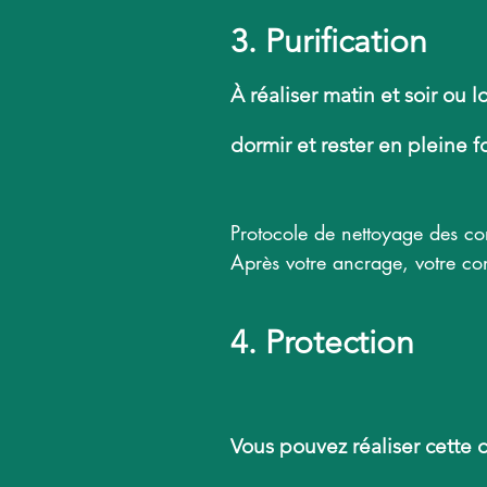
3. Purification
À réaliser matin et soir ou 
dormir et rester en pleine f
Protocole de nettoyage des cor
Après votre ancrage, votre con
« Je demande une intervention
4. Protection
Je demande une connexion avec 
nettoyage de mes corps physiq
Vous pouvez réaliser cette
Je demande aux forces de Lumi