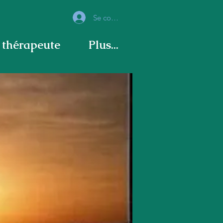
Se connecter
thérapeute
Plus...