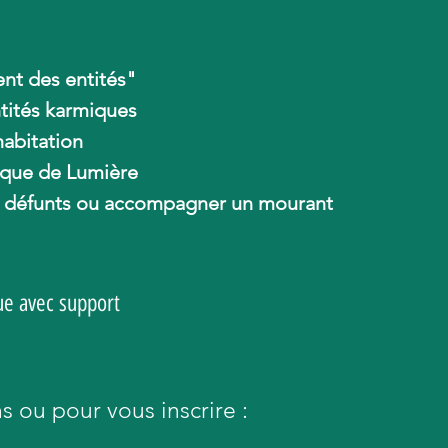
t des entités"
ntités karmiques
habitation
ique de Lumière
es défunts ou accompagner un mourant
ue avec support
ns ou pour v
ous inscrire :